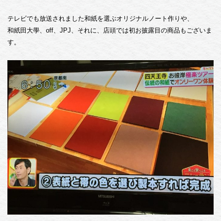
和紙プロダクトをさがす
テレビでも放送されました和紙を選ぶオリジナルノート作りや、
和紙田大學、off、JPJ、それに、店頭では初お披露目の商品もございま
アイテムで選ぶ
す。
便箋
封筒
シール
カード
メガネ拭き
ポチ袋
ご祝儀袋・金封
メモ帳
マスキングテープ
一筆箋
レターセット