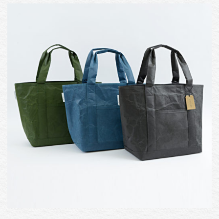
和紙をさがす
用途で選ぶ
挨拶状やメニューの印刷
写真・イラスト印刷
名刺・はがき・カード
ラッピング・掛け紙
クラフト・縫製
ランチョンマット
懐紙や箸袋
便箋
個性で選ぶ
寸法
色
手触り
模様