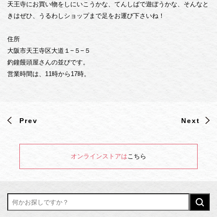
天王寺にお買い物をしにいこうかな、てんしばで遊ぼうかな、そんなと
厚み
きはぜひ、うるわしショップまで足をお運び下さいね！
産地
印刷
住所
大阪市天王寺区大道１−５−５
よくあるご質問
釣鐘饅頭屋さんの並びです。
営業時間は、11時から17時。
特定商取引法に基づく表記
会社情報
Prev
Next
プライバシーポリシー
お問い合わせ
オンラインストアは
こちら
メニューを閉じる