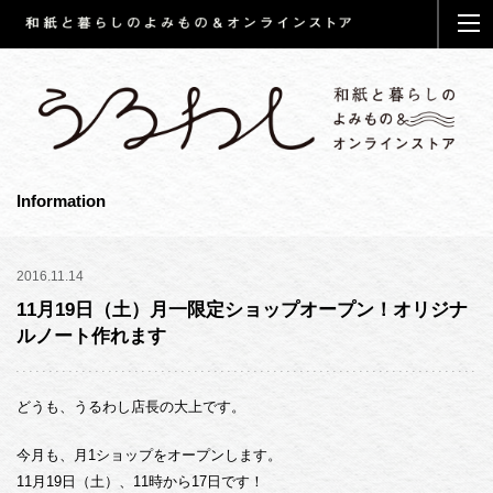
うるわしについて
ご利用ガイド
お知らせ
Information
WEBマガジン
和紙と暮らし
2016.11.14
メディア掲載
11月19日（土）月一限定ショップオープン！オリジナ
ルノート作れます
和紙と印刷・加工
和紙使いとなりわい
和紙田大學だより
どうも、うるわし店長の大上です。
和紙の産地より
今月も、月1ショップをオープンします。
和紙のいろは
11月19日（土）、11時から17日です！