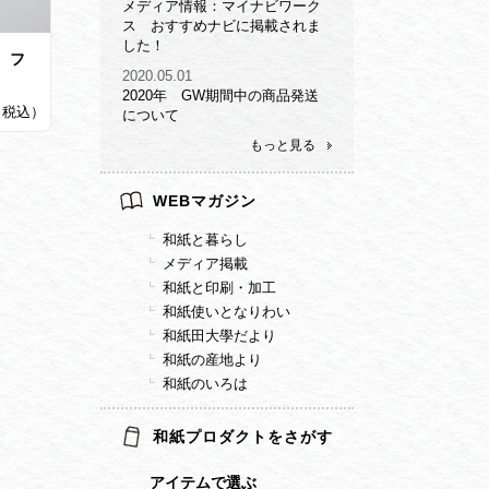
メディア情報：マイナビワーク
ス おすすめナビに掲載されま
した！
 フ
2020.05.01
2020年 GW期間中の商品発送
0（税込）
について
もっと見る
WEBマガジン
和紙と暮らし
メディア掲載
和紙と印刷・加工
和紙使いとなりわい
和紙田大學だより
和紙の産地より
和紙のいろは
和紙プロダクトをさがす
アイテムで選ぶ