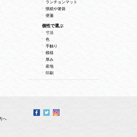
ランチョンマット
懐紙や箸袋
便箋
個性で選ぶ
寸法
色
手触り
模様
厚み
産地
印刷
方へ