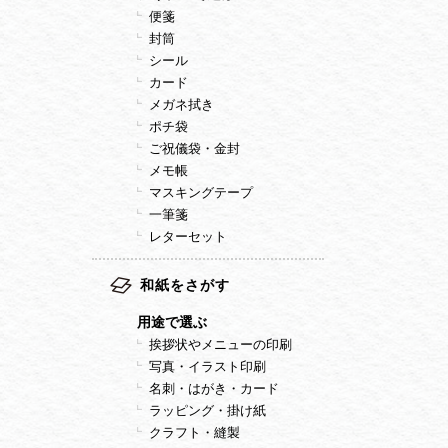
便箋
封筒
シール
カード
メガネ拭き
ポチ袋
ご祝儀袋・金封
メモ帳
マスキングテープ
一筆箋
レターセット
和紙をさがす
用途で選ぶ
挨拶状やメニューの印刷
写真・イラスト印刷
名刺・はがき・カード
ラッピング・掛け紙
クラフト・縫製