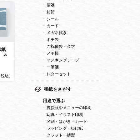
便箋
封筒
シール
カード
メガネ拭き
ポチ袋
ご祝儀袋・金封
和紙
メモ帳
 ネ
マスキングテープ
）
一筆箋
レターセット
2（税込）
和紙をさがす
用途で選ぶ
挨拶状やメニューの印刷
写真・イラスト印刷
名刺・はがき・カード
ラッピング・掛け紙
クラフト・縫製