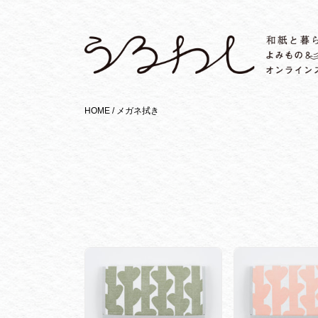
HOME /
メガネ拭き