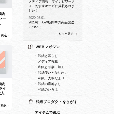
メディア情報：マイナビワーク
ス おすすめナビに掲載されま
した！
和紙
2020.05.01
レー
2020年 GW期間中の商品発送
入
について
もっと見る
2（税込）
WEBマガジン
和紙と暮らし
メディア掲載
和紙と印刷・加工
和紙使いとなりわい
和紙田大學だより
和紙
和紙の産地より
ライ
和紙のいろは
枚入
和紙プロダクトをさがす
2（税込）
アイテムで選ぶ