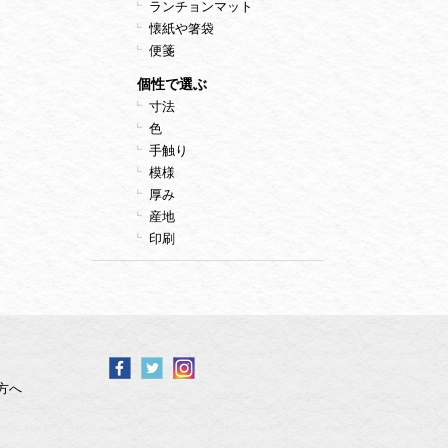
ランチョンマット
懐紙や箸袋
便箋
個性で選ぶ
寸法
色
手触り
模様
厚み
産地
印刷
方へ