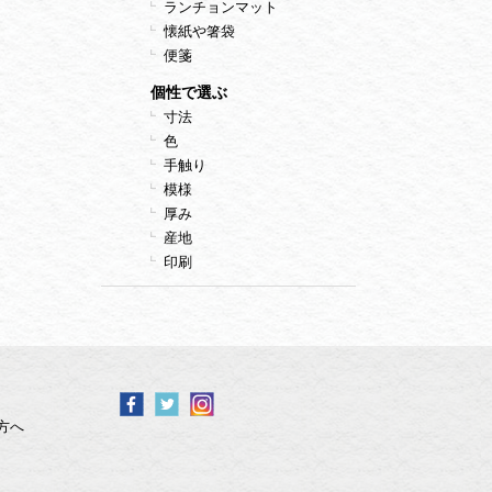
ランチョンマット
懐紙や箸袋
便箋
個性で選ぶ
寸法
色
手触り
模様
厚み
産地
印刷
方へ