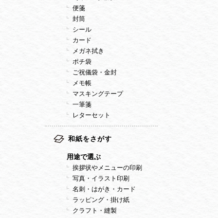
便箋
封筒
シール
カード
メガネ拭き
ポチ袋
ご祝儀袋・金封
メモ帳
マスキングテープ
一筆箋
レターセット
和紙をさがす
用途で選ぶ
挨拶状やメニューの印刷
写真・イラスト印刷
名刺・はがき・カード
ラッピング・掛け紙
クラフト・縫製