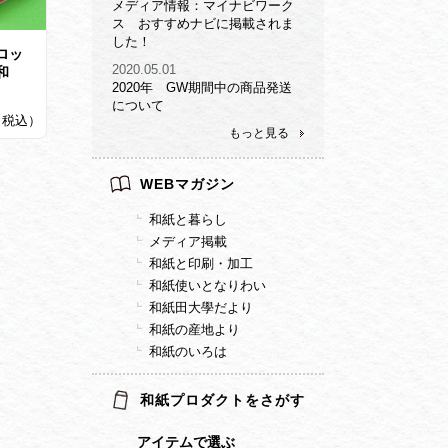
メディア情報：マイナビワーク
ス おすすめナビに掲載されま
した！
ロッ
2020.05.01
和
2020年 GW期間中の商品発送
について
0（税込）
もっと見る
WEBマガジン
和紙と暮らし
メディア掲載
和紙と印刷・加工
和紙使いとなりわい
和紙田大學だより
和紙の産地より
和紙のいろは
和紙プロダクトをさがす
アイテムで選ぶ