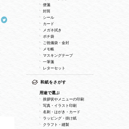
便箋
封筒
シール
カード
メガネ拭き
ポチ袋
ご祝儀袋・金封
メモ帳
マスキングテープ
一筆箋
レターセット
和紙をさがす
用途で選ぶ
挨拶状やメニューの印刷
写真・イラスト印刷
名刺・はがき・カード
ラッピング・掛け紙
クラフト・縫製