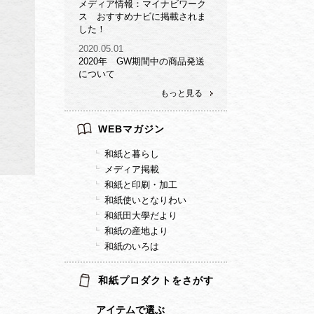
メディア情報：マイナビワーク
ス おすすめナビに掲載されま
した！
2020.05.01
2020年 GW期間中の商品発送
について
もっと見る
WEBマガジン
和紙と暮らし
メディア掲載
和紙と印刷・加工
和紙使いとなりわい
和紙田大學だより
和紙の産地より
和紙のいろは
和紙プロダクトをさがす
アイテムで選ぶ