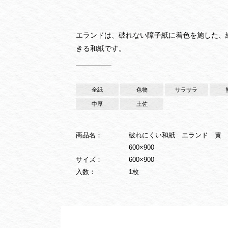
エランドは、破れない障子紙に着色を施した、
きる和紙です。
全紙
色物
サラサラ
中厚
土佐
商品名：
破れにくい和紙 エランド 黄
600×900
サイズ：
600×900
入数：
1枚