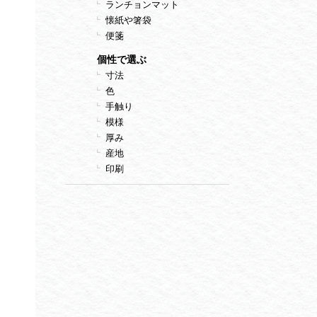
ランチョンマット
懐紙や箸袋
便箋
個性で選ぶ
寸法
色
手触り
模様
厚み
産地
印刷